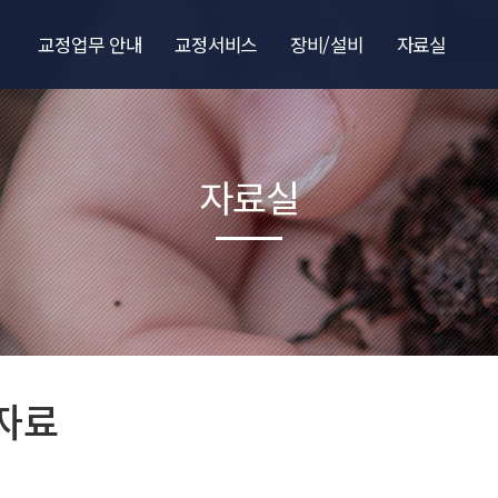
교정업무 안내
교정서비스
장비/설비
자료실
인정분야
견적의뢰
Interior
KOLAS 정보
교정수수료 안내
교정신청서
압력분야
인정서,인정분야
자료실
목표
교정업무절차
온도분야
온도기술자료
압력기술자료
양식 다운로드
자료